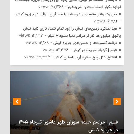
- 20,368 views
اجازه تکرار اغتشاشات را نمی‌دهیم
ضرورت رفتار مناسب و دوستانه با مسافران عراقی در جزیره کیش
- 16,784 views
عبدالملکی: زمین‌های کیش را زود تمام کنید/ کاری کنید کیش
- 14,243 views
پاتوق میلیون‌ها نفر از سراسر دنیا بشود + فیلم
- 14,168 views
برنامه کنسرت‌ها و جشن‌های جزیره کیش
- 13,376 views
فیلم | گردباد عجیب در کیش
- 13,345 views
افتتاح هتل پنج ستاره آریا باستان کیش