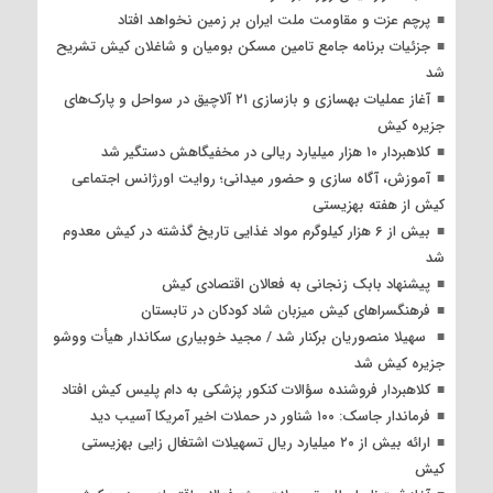
پرچم عزت و مقاومت ملت ایران بر زمین نخواهد افتاد
جزئیات برنامه جامع تامین مسکن بومیان و شاغلان کیش تشریح
شد
آغاز عملیات بهسازی و بازسازی ۲۱ آلاچیق در سواحل و پارک‌های
جزیره کیش
کلاهبردار ۱۰ هزار میلیارد ریالی در مخفیگاهش دستگیر شد
آموزش، آگاه سازی و حضور میدانی؛ روایت اورژانس اجتماعی
کیش از هفته بهزیستی
بیش از ۶ هزار کیلوگرم مواد غذایی تاریخ گذشته در کیش معدوم
شد
پیشنهاد بابک زنجانی به فعالان اقتصادی کیش
فرهنگسراهای کیش میزبان شاد کودکان در تابستان
سهیلا منصوریان برکنار شد / مجید خوبیاری سکاندار هیأت ووشو
جزیره کیش شد
کلاهبردار فروشنده سؤالات کنکور پزشکی به دام پلیس کیش افتاد
فرماندار جاسک: ۱۰۰ شناور در حملات اخیر آمریکا آسیب دید
ارائه بیش از ۲۰ میلیارد ریال تسهیلات اشتغال زایی بهزیستی
کیش