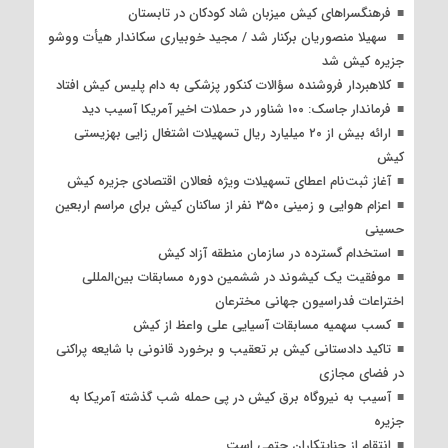
فرهنگسراهای کیش میزبان شاد کودکان در تابستان
سهیلا منصوریان برکنار شد / مجید خوبیاری سکاندار هیأت ووشو
جزیره کیش شد
کلاهبردار فروشنده سؤالات کنکور پزشکی به دام پلیس کیش افتاد
فرماندار جاسک: ۱۰۰ شناور در حملات اخیر آمریکا آسیب دید
ارائه بیش از ۲۰ میلیارد ریال تسهیلات اشتغال زایی بهزیستی
کیش
آغاز ثبت‌نام اعطای تسهیلات ویژه فعالان اقتصادی جزیره کیش
اعزام هوایی و زمینی ۳۵۰ نفر از ساکنان کیش برای مراسم اربعین
حسینی
استخدام گسترده در سازمان منطقه آزاد کیش
موفقیت یک کیشوند در ششمین دوره مسابقات بین‌المللی
اختراعات فدراسیون جهانی مخترعان
کسب سهمیه مسابقات آسیایی علی واعظ از کیش
تاکید دادستانی کیش بر تعقیب و برخورد قانونی با شایعه پراکنی
در فضای مجازی
آسیب به نیروگاه برق کیش در پی حمله شب گذشته آمریکا به
جزیره
انتقام از جنایتکاران حتمی است