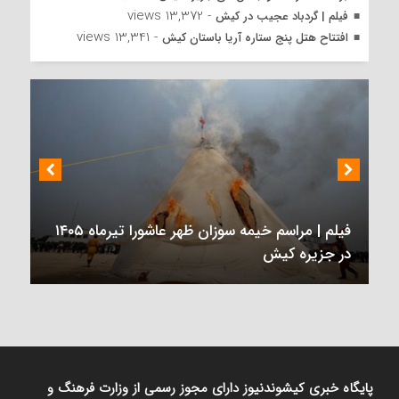
- 13,372 views
فیلم | گردباد عجیب در کیش
- 13,341 views
افتتاح هتل پنج ستاره آریا باستان کیش
گزارش تصویری | اقامه نماز عید سعید قربان اهل
تسنن در کیش
ماه ۱۴۰۵
پایگاه خبری کیشوندنیوز دارای مجوز رسمی از وزارت فرهنگ و