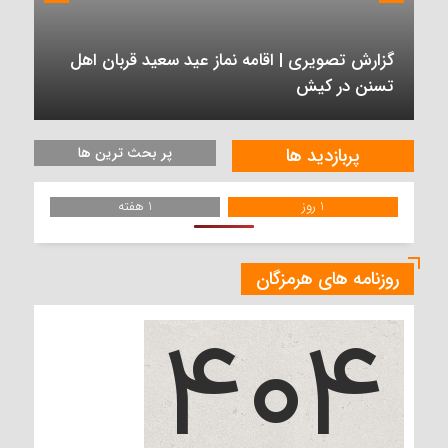
گزارش تصویری | اقامه نماز عید سعید قربان اهل
تسنن در کیش
پربازدید ها
پر بحث ترین ها
1 روز
1 هفته
روزنامه های هرمزگان